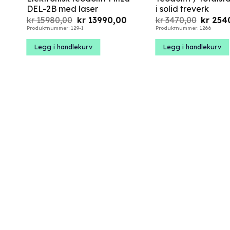
DEL-2B med laser
i solid treverk
Opprinnelig
Nåværende
Opprinn
kr
15980,00
kr
13990,00
kr
3470,00
kr
254
pris
pris
pris
Produktnummer: 129-1
Produktnummer: 1266
var:
er:
var:
kr 15980,00.
kr 13990,00.
kr 3470
Legg i handlekurv
Legg i handlekurv