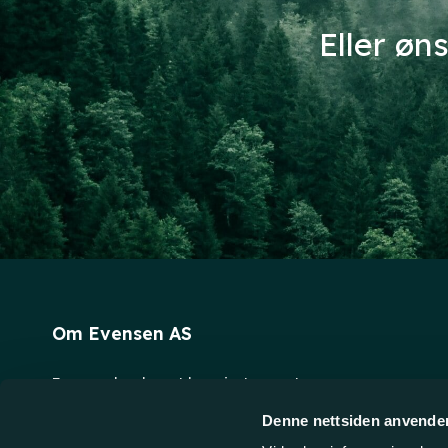
Eller øn
Om Evensen AS
Evensen har levert laserinstrumenter og
oppmålingsutstyr til bedriftskunder på det norske
Denne nettsiden anvende
markedet siden 1996. Vi holder til fem minutters