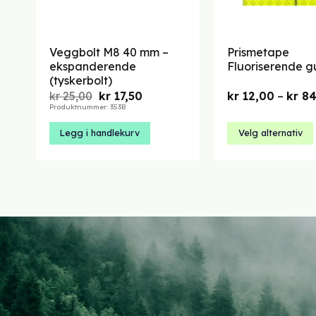
Veggbolt M8 40 mm –
Prismetape
ekspanderende
Fluoriserende g
(tyskerbolt)
Opprinnelig
Nåværende
kr
25,00
kr
17,50
kr
12,00
–
kr
84
pris
pris
Produktnummer: 353B
var:
er:
kr 25,00.
kr 17,50.
Legg i handlekurv
Velg alternativ
Dette
produktet
har
flere
varianter.
Alternativene
kan
velges
på
produktsiden