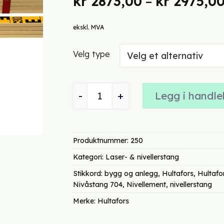
kr
2873,00
–
kr
2975,0
ekskl. MVA
Velg type
Nivellerstang 4 m 4-delt – Hultafor
Legg i handle
Produktnummer:
250
Kategori:
Laser- & nivellerstang
Stikkord:
bygg og anlegg
,
Hultafors
,
Hultafo
Nivåstang 704
,
Nivellement
,
nivellerstang
Merke:
Hultafors