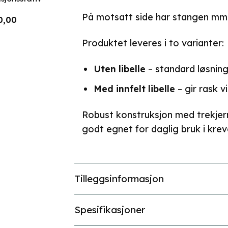
På motsatt side har stangen mm-
elig
Nåværende
0,00
pris
er:
,00.
kr 2540,00.
Produktet leveres i to varianter:
Uten libelle
– standard løsning
Med innfelt libelle
– gir rask v
Robust konstruksjon med trekjer
godt egnet for daglig bruk i krev
Tilleggsinformasjon
Spesifikasjoner