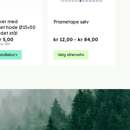
iker med
Prismetape sølv
met hode Ø15×50
det stål
pprinnelig
Nåværende
Prisområde:
r
5,00
kr
12,00
–
kr
84,00
ris
pris
kr 12,00
r: 334
ar:
er:
til
 7,14.
kr 5,00.
kr 84,00
andlekurv
Velg alternativ
Dette
produktet
har
flere
varianter.
Alternativene
kan
velges
på
produktsiden