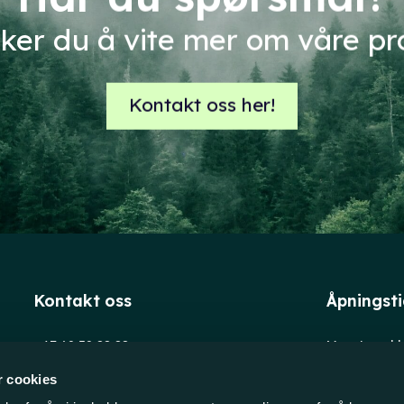
sker du å vite mer om våre p
Kontakt oss her!
Kontakt oss
Åpningst
+47 69 39 88 88
Man-tors: kl
post@evensen-as.no
Fredag: kl. 
r cookies