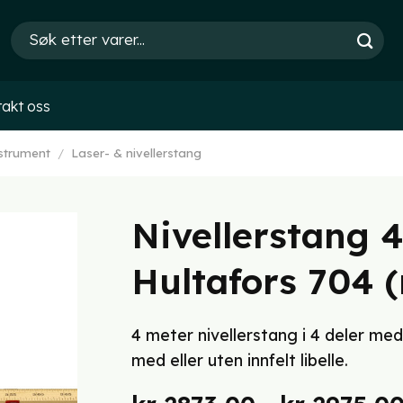
Søk
etter:
akt oss
nstrument
/
Laser- & nivellerstang
Nivellerstang 4
Hultafors 704 (
4 meter nivellerstang i 4 deler med
med eller uten innfelt libelle.