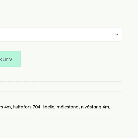
Prisområde:
0
kr 2873,00
til
kr 2975,00
s 704 (med/uten libelle) antall
kurv
rs 4m
,
hultafors 704
,
libelle
,
målestang
,
nivåstang 4m
,