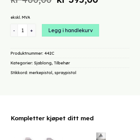
pris
pris
var:
er:
ekskl. MVA
kr 480,00.
kr 395,00.
Sjablonger plast pil-symboler antall
Legg i handlekurv
Produktnummer:
442C
Kategorier:
Sjablong
,
Tilbehør
Stikkord:
merkepistol
,
spraypistol
Kompletter kjøpet ditt med