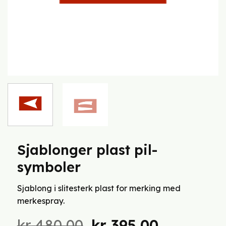
Sjablonger plast pil-
symboler
Sjablong i slitesterk plast for merking med
merkespray.
Opprinnelig
Nåværen
kr
480,00
kr
395,00