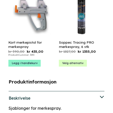
Kort merkepistol for
Soppec Tracing PRO
merkespray
merkespray, 6 stk
Opprinnelig
Nåværende
Opprinnelig
Nåværen
kr
590,00
kr
435,00
kr
1827,00
kr
1355,00
pris
pris
pris
pris
Produktnummer: 383
var:
er:
var:
er:
kr 590,00.
kr 435,00.
kr 1827,00.
kr 1355,00
Legg i handlekurv
Velg alternativ
Dette
produktet
har
Produktinformasjon
flere
varianter.
Alternativene
Beskrivelse
kan
velges
Sjablonger for merkespray.
på