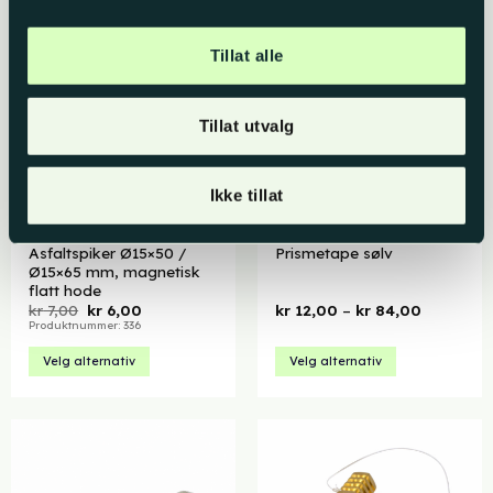
har
flere
Tillat alle
varianter.
Alternativene
kan
Tillat utvalg
velges
på
produktsiden
Ikke tillat
Asfaltspiker Ø15×50 /
Prismetape sølv
Ø15×65 mm, magnetisk
flatt hode
Opprinnelig
Nåværende
Prisområd
kr
7,00
kr
6,00
kr
12,00
–
kr
84,00
pris
pris
kr 12,00
Produktnummer: 336
var:
er:
til
kr 7,00.
kr 6,00.
kr 84,00
Velg alternativ
Velg alternativ
Dette
Dette
produktet
produktet
har
har
flere
flere
varianter.
varianter.