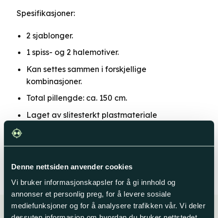
produktsiden
Spesifikasjoner:
2 sjablonger.
1 spiss- og 2 halemotiver.
Kan settes sammen i forskjellige
kombinasjoner.
Total pillengde: ca. 150 cm.
Laget av slitesterkt plastmateriale
Kan brukes flere ganger uten å miste kvalitet
Bokstavhøyde på 39 cm
Denne nettsiden anvender cookies
Vi bruker informasjonskapsler for å gi innhold og
annonser et personlig preg, for å levere sosiale
mediefunksjoner og for å analysere trafikken vår. Vi deler
dessuten informasjon om hvordan du bruker nettstedet