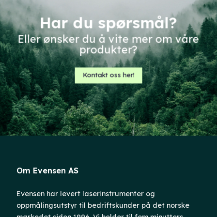
Har du spørsmål?
Eller ønsker du å vite mer om våre
produkter?
Kontakt oss her!
Om Evensen AS
Evensen har levert laserinstrumenter og
oppmålingsutstyr til bedriftskunder på det norske
markedet siden 1996. Vi holder til fem minutters