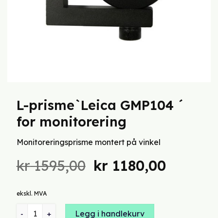
L-prisme`Leica GMP104 ´
for monitorering
Monitoreringsprisme montert på vinkel
Opprinnelig
Nåvær
kr
1595,00
kr
1180,00
pris
pris
var:
er:
ekskl. MVA
kr 1595,00.
kr 1180,
L-prisme`Leica GMP104 ´ for monitorering antall
Legg i handlekurv