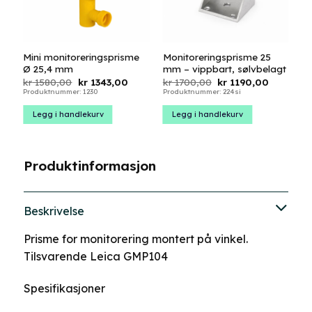
Mini monitoreringsprisme
Monitoreringsprisme 25
Ø 25,4 mm
mm – vippbart, sølvbelagt
Opprinnelig
Nåværende
Opprinnelig
Nåværen
kr
1580,00
kr
1343,00
kr
1700,00
kr
1190,00
pris
pris
pris
pris
Produktnummer: 1230
Produktnummer: 224si
var:
er:
var:
er:
kr 1580,00.
kr 1343,00.
kr 1700,00.
kr 1190,0
Legg i handlekurv
Legg i handlekurv
Produktinformasjon
Beskrivelse
Prisme for monitorering montert på vinkel.
Tilsvarende Leica GMP104
Spesifikasjoner