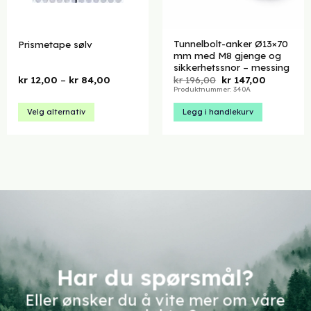
Tunnelbolt-anker Ø13×70
Prismetape sølv
mm med M8 gjenge og
sikkerhetssnor – messing
Prisområde:
Opprinnelig
Nåværen
kr
12,00
–
kr
84,00
kr
196,00
kr
147,00
kr 12,00
pris
pris
Produktnummer: 340A
til
var:
er:
kr 84,00
kr 196,00.
kr 147,00.
Velg alternativ
Legg i handlekurv
Dette
produktet
har
flere
varianter.
Alternativene
kan
velges
på
produktsiden
Har du spørsmål?
Eller ønsker du å vite mer om våre