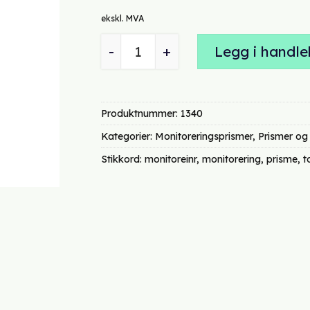
var:
e
ekskl. MVA
kr 1890,00.
k
Monitoreringsprisme AL 402 roterbar
Legg i handle
Produktnummer:
1340
Kategorier:
Monitoreringsprismer
,
Prismer og 
Stikkord:
monitoreinr
,
monitorering
,
prisme
,
t