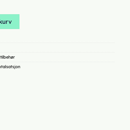
r:
r 1495,00.
 horisontalt og vertikalt antall
kurv
tilbehør
otalsatsjon