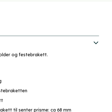
older og festebrakett.
g
estebraketten
tt
akett til senter prisme: ca 68 mm