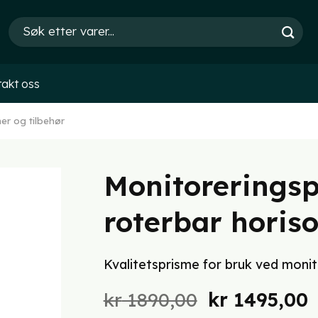
Søk
etter:
akt oss
er og tilbehør
Monitorerings
roterbar horiso
Kvalitetsprisme for bruk ved monit
Opprinnelig
kr
1890,00
kr
1495,00
pris
p