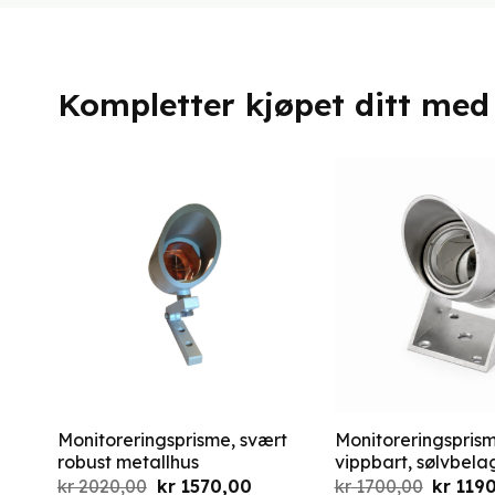
Kompletter kjøpet ditt med
Monitoreringsprisme, svært
Monitoreringspris
robust metallhus
vippbart, sølvbela
Opprinnelig
Nåværende
Opprinn
kr
2020,00
kr
1570,00
kr
1700,00
kr
1190