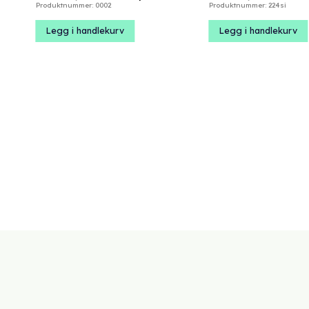
pris
pris
pris
Produktnummer: 0002
Produktnummer: 224si
var:
er:
var:
kr 2020,00.
kr 1570,00.
kr 1700
Legg i handlekurv
Legg i handlekurv