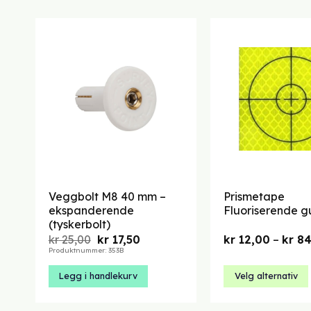
Veggbolt M8 40 mm –
Prismetape
ekspanderende
Fluoriserende g
(tyskerbolt)
Opprinnelig
Nåværende
kr
25,00
kr
17,50
kr
12,00
–
kr
84
pris
pris
Produktnummer: 353B
var:
er:
kr 25,00.
kr 17,50.
Legg i handlekurv
Velg alternativ
Dette