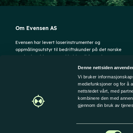
Om Evensen AS
Evensen har levert laserinstrumenter og
oppmålingsutstyr til bedriftskunder på det norske
markedet siden 1996. Vi holder til fem minutters
biltur fra Fredrikstad sentrum. Personlig service og
Denne nettsiden anvende
raske leveranser er vårt fokus - velkommen til å
Vi bruker informasjonskapsl
handle hos oss!
mediefunksjoner og for å a
nettstedet vårt, med part
kombinere den med annen in
gjennom din bruk av tjene
© 2026 Evensen AS
Samtykkevalg