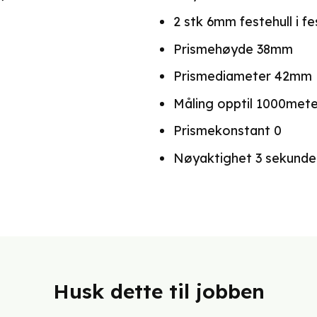
pris
er:
2 stk 6mm festehull i f
,00.
kr 1190,00.
Prismehøyde 38mm
Prismediameter 42mm
Måling opptil 1000mete
Prismekonstant 0
Nøyaktighet 3 sekunde
Husk dette til jobben