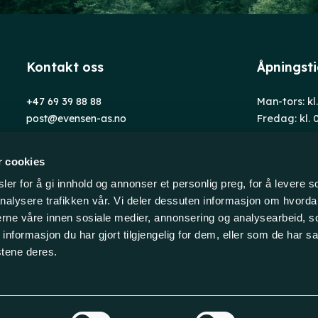
Kontakt oss
Åpningst
+47 69 39 88 88
Man-tors: kl
post@evensen-as.no
Fredag: kl. 
Org.nr: 930193135
Trykkerivei
r cookies
1653 Selleb
NORGE
er for å gi innhold og annonser et personlig preg, for å levere s
nalysere trafikken vår. Vi deler dessuten informasjon om hvorda
nerne våre innen sosiale medier, annonsering og analysearbeid, 
formasjon du har gjort tilgjengelig for dem, eller som de har sa
stene deres.