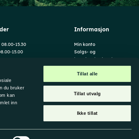
ider
Informasjon
. 08.00-15.30
Min konto
08.00-15.00
Salgs- og
leveringsbetingelser
en 8
akk
Tillat alle
osiale
n du bruker
Tillat utvalg
som kan
mlet inn
Ikke tillat
Personvern