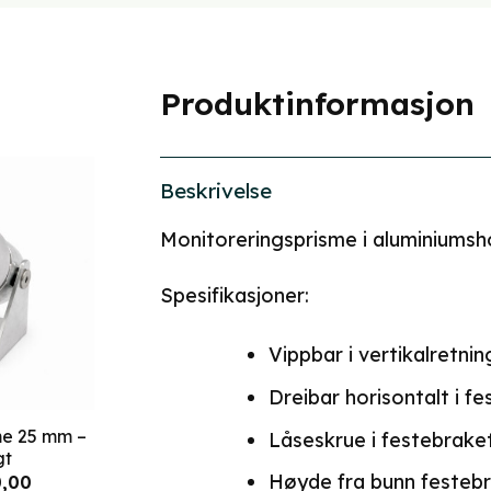
Produktinformasjon
Beskrivelse
Monitoreringsprisme i aluminiumsh
Spesifikasjoner:
Vippbar i vertikalretnin
Dreibar horisontalt i f
me 25 mm –
Låseskrue i festebrake
gt
Høyde fra bunn festebr
elig
Nåværende
,00