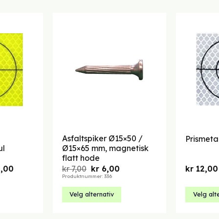
Asfaltspiker Ø15×50 /
Prismeta
ul
Ø15×65 mm, magnetisk
flatt hode
Prisområde:
Opprinnelig
Nåværende
,00
kr
7,00
kr
6,00
kr
12,00
kr 12,00
pris
pris
Produktnummer: 336
til
var:
er:
kr 84,00
kr 7,00.
kr 6,00.
Velg alternativ
Velg alt
Dette
Dette