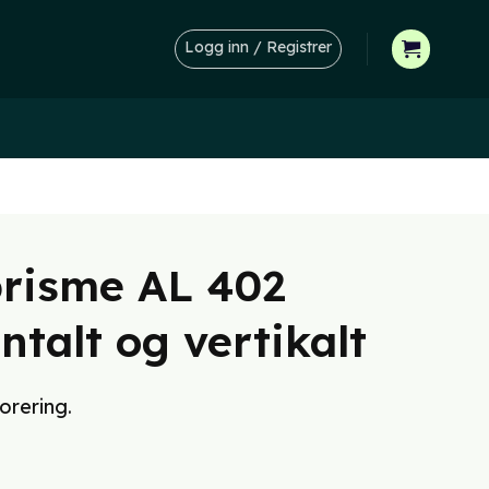
Logg inn / Registrer
prisme AL 402
ntalt og vertikalt
orering.
Nåværende
ris