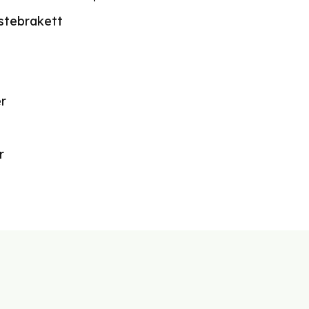
estebrakett
r
r