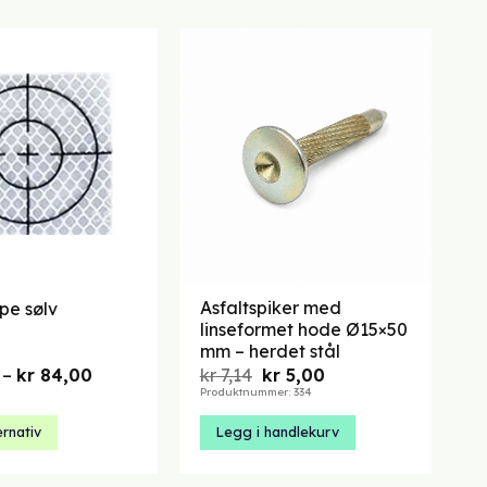
Asfaltspiker med
pe sølv
linseformet hode Ø15×50
mm – herdet stål
Prisområde:
Opprinnelig
Nåværende
–
kr
84,00
kr
7,14
kr
5,00
kr 12,00
pris
pris
Produktnummer: 334
til
var:
er:
kr 84,00
kr 7,14.
kr 5,00.
ernativ
Legg i handlekurv