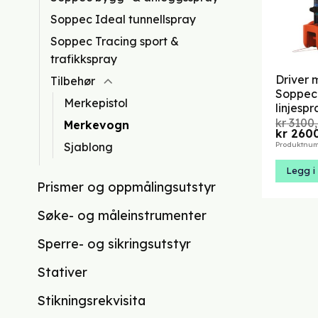
Soppec Ideal tunnellspray
Soppec Tracing sport &
trafikkspray
Driver 
Tilbehør
Soppec
Merkepistol
linjespr
kr
3100
Merkevogn
Opprinn
kr
2600
pris
Sjablong
Produktnum
var:
kr 3100,
Legg i
Prismer og oppmålingsutstyr
Søke- og måleinstrumenter
Sperre- og sikringsutstyr
Stativer
Stikningsrekvisita