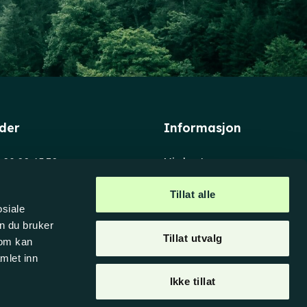
ider
Informasjon
. 08.00-15.30
Min konto
08.00-15.00
Salgs- og
leveringsbetingelser
Tillat alle
en 8
osiale
akk
n du bruker
Tillat utvalg
som kan
mlet inn
Ikke tillat