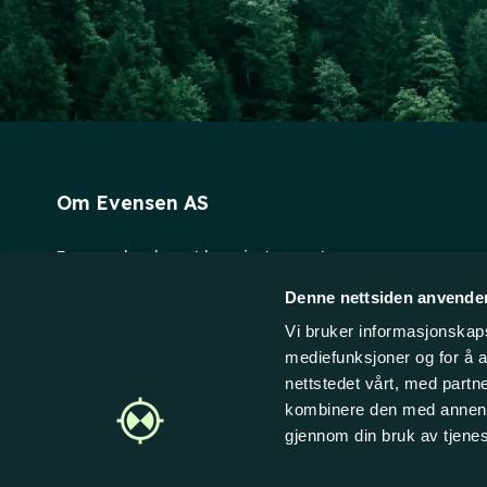
Om Evensen AS
Evensen har levert laserinstrumenter og
oppmålingsutstyr til bedriftskunder på det norske
Denne nettsiden anvende
markedet siden 1996. Vi holder til fem minutters
Vi bruker informasjonskapsl
biltur fra Fredrikstad sentrum. Personlig service og
mediefunksjoner og for å a
raske leveranser er vårt fokus - velkommen til å
nettstedet vårt, med part
handle hos oss!
kombinere den med annen in
gjennom din bruk av tjene