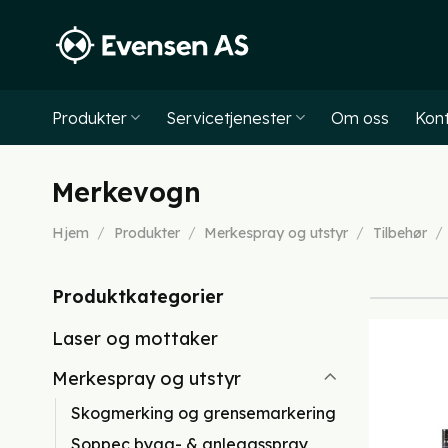
Skip
to
content
Produkter
Servicetjenester
Om oss
Kont
Merkevogn
Hjem
/
Produkter
/
Merkespray og utstyr
/
Tilbehør
/
Produktkategorier
Laser og mottaker
Merkespray og utstyr
Skogmerking og grensemarkering
Soppec bygg- & anleggsspray