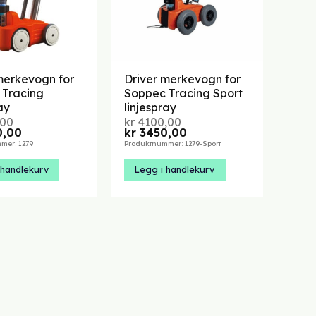
merkevogn for
Driver merkevogn for
 Tracing
Soppec Tracing Sport
ay
linjespray
,00
kr
4100,00
elig
Nåværende
Opprinnelig
Nåværende
,00
kr
3450,00
pris
pris
pris
mer: 1279
Produktnummer: 1279-Sport
er:
var:
er:
00.
kr 2600,00.
kr 4100,00.
kr 3450,00.
 handlekurv
Legg i handlekurv