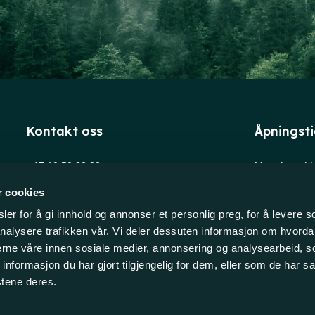
Kontakt oss
Åpningst
+47 69 39 88 88
Man-tors: kl
post@evensen-as.no
Fredag: kl. 
r cookies
Org.nr: 930193135
Trykkerivei
er for å gi innhold og annonser et personlig preg, for å levere s
1653 Selleb
nalysere trafikken vår. Vi deler dessuten informasjon om hvorda
NORGE
nerne våre innen sosiale medier, annonsering og analysearbeid, 
formasjon du har gjort tilgjengelig for dem, eller som de har sa
stene deres.