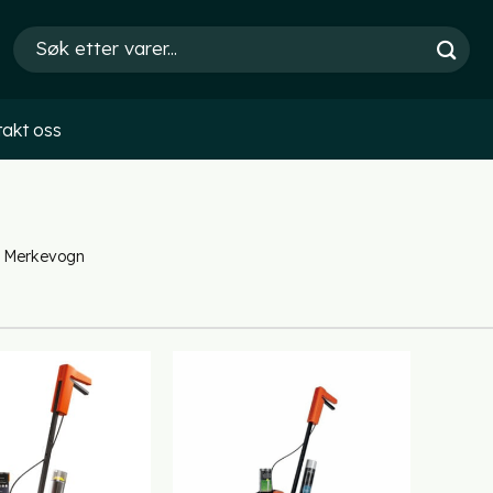
Søk
etter:
akt oss
Merkevogn