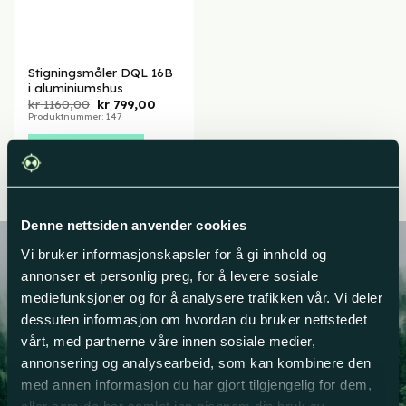
Stigningsmåler DQL 16B
i aluminiumshus
Opprinnelig
Nåværende
kr
1160,00
kr
799,00
pris
pris
Produktnummer: 147
var:
er:
kr 1160,00.
kr 799,00.
Legg i handlekurv
Denne nettsiden anvender cookies
Vi bruker informasjonskapsler for å gi innhold og
annonser et personlig preg, for å levere sosiale
mediefunksjoner og for å analysere trafikken vår. Vi deler
dessuten informasjon om hvordan du bruker nettstedet
Har du spørsmål?
vårt, med partnerne våre innen sosiale medier,
Eller ønsker du å vite mer om våre
annonsering og analysearbeid, som kan kombinere den
produkter?
med annen informasjon du har gjort tilgjengelig for dem,
eller som de har samlet inn gjennom din bruk av