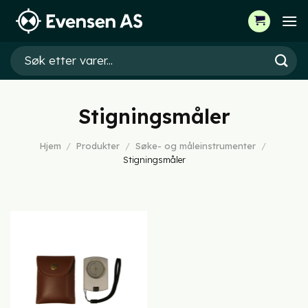
Skip
to
content
Søk
etter:
Stigningsmåler
Hjem
/
Produkter
/
Søke- og måleinstrumenter
/
Stigningsmåler