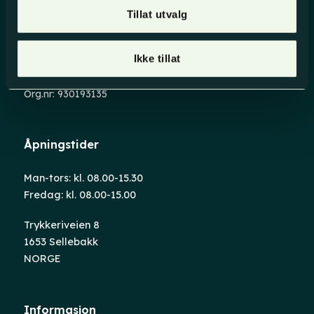
Kontakt oss
Tillat utvalg
+47 69 39 88 88
Ikke tillat
post@evensen-as.no
Org.nr: 930193135
Åpningstider
Man-tors: kl. 08.00-15.30
Fredag: kl. 08.00-15.00
Trykkeriveien 8
1653 Sellebakk
NORGE
Informasjon