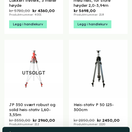
Lakkert treverk, 3 meter
med heis, for store
høyde
høyder 2,0-3,94m
Opprinnelig
Nåværende
kr
5780,00
kr
4360,00
kr
5698,00
pris
pris
Produktnummer: 4001
Produktnummer: 218
var:
er:
kr 5780,00.
kr 4360,00.
Legg i handlekurv
Legg i handlekurv
UTSOLGT
JP 350 svært robust og
Heis-stativ P 50 125-
solid heis-stativ 1,60-
300cm
3,55m
Opprinnelig
Nåværende
Opprinnelig
Nåvæ
kr
3550,00
kr
2960,00
kr
2850,00
kr
2450,00
pris
pris
pris
pris
Produktnummer: 212
Produktnummer: 2220
var:
er:
var:
er:
kr 3550,00.
kr 2960,00.
kr 2850,00.
kr 245