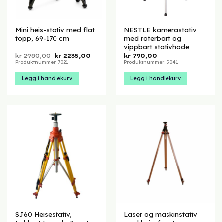
Mini heis-stativ med flat
NESTLE kamerastativ
topp, 69-170 cm
med roterbart og
vippbart stativhode
Opprinnelig
Nåværende
kr
2980,00
kr
2235,00
kr
790,00
pris
pris
Produktnummer: 7021
Produktnummer: 5041
var:
er:
kr 2980,00.
kr 2235,00.
Legg i handlekurv
Legg i handlekurv
SJ60 Heisestativ,
Laser og maskinstativ