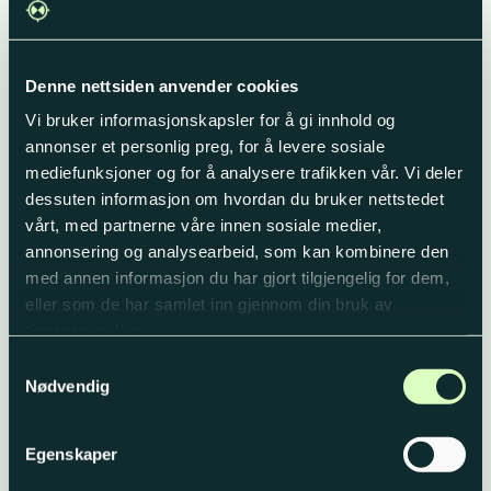
Les mer
Legg i handlekurv
Denne nettsiden anvender cookies
Vi bruker informasjonskapsler for å gi innhold og
annonser et personlig preg, for å levere sosiale
mediefunksjoner og for å analysere trafikken vår. Vi deler
dessuten informasjon om hvordan du bruker nettstedet
vårt, med partnerne våre innen sosiale medier,
annonsering og analysearbeid, som kan kombinere den
med annen informasjon du har gjort tilgjengelig for dem,
eller som de har samlet inn gjennom din bruk av
Heis-stativ LET-A for
Heis-stativ LET-B lett og
smålasere H=64-180cm
robust i aluminium H=
tjenestene deres.
75-250cm
Opprinnelig
Nåværende
Opprinnelig
Nåvære
kr
795,00
kr
599,00
kr
1290,00
kr
990,00
Samtykkevalg
pris
pris
pris
pris
Produktnummer: 220A
Produktnummer: 220B
Nødvendig
var:
er:
var:
er:
kr 795,00.
kr 599,00.
kr 1290,00.
kr 990,0
Legg i handlekurv
Legg i handlekurv
Egenskaper