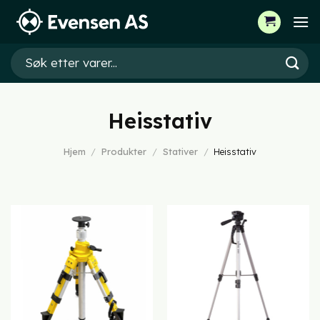
Skip
to
content
Søk
etter:
Heisstativ
Hjem
/
Produkter
/
Stativer
/
Heisstativ