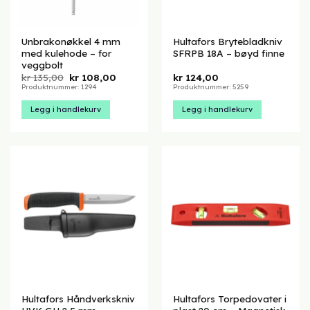
Unbrakonøkkel 4 mm
Hultafors Brytebladkniv
med kulehode – for
SFRPB 18A – bøyd finne
veggbolt
Opprinnelig
Nåværende
kr
135,00
kr
108,00
kr
124,00
pris
pris
Produktnummer: 1294
Produktnummer: 5259
var:
er:
kr 135,00.
kr 108,00.
Legg i handlekurv
Legg i handlekurv
Hultafors Håndverkskniv
Hultafors Torpedovater i