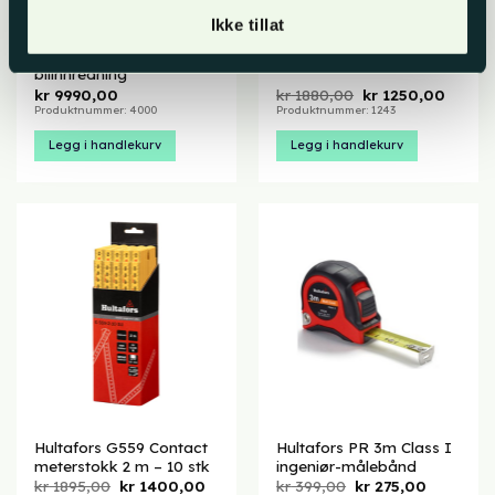
Ikke tillat
Bilreol for stativ og
Hultafors G59
stang – landmålerens
meterstokk 2 m – 10 stk
bilinnredning
Opprinnelig
Nåvær
kr
9990,00
kr
1880,00
kr
1250,00
pris
pris
Produktnummer: 4000
Produktnummer: 1243
var:
er:
kr 1880,00.
kr 125
Legg i handlekurv
Legg i handlekurv
Hultafors G559 Contact
Hultafors PR 3m Class I
meterstokk 2 m – 10 stk
ingeniør-målebånd
Opprinnelig
Nåværende
Opprinnelig
Nåværen
kr
1895,00
kr
1400,00
kr
399,00
kr
275,00