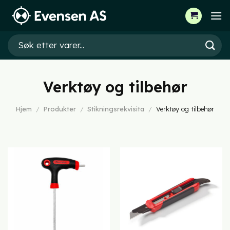
Skip
to
content
Søk
etter:
Verktøy og tilbehør
Hjem
/
Produkter
/
Stikningsrekvisita
/
Verktøy og tilbehør