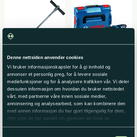
Denne nettsiden anvender cookies
Vi bruker informasjonskapsler for å gi innhold og
Boniteringsbor /
Borhammer Bosch GBH
Jordbor
18V-22
annonser et personlig preg, for å levere sosiale
Opprinnelig
Nåvær
kr
4140,00
kr
3700,00
kr
3150,00
mediefunksjoner og for å analysere trafikken vår. Vi deler
pris
pris
Produktnummer: 1344
Produktnummer: 3008
var:
er:
dessuten informasjon om hvordan du bruker nettstedet
kr 3700,00.
kr 315
Legg i handlekurv
Legg i handlekurv
vårt, med partnerne våre innen sosiale medier,
annonsering og analysearbeid, som kan kombinere den
med annen informasjon du har gjort tilgjengelig for dem,
eller som de har samlet inn gjennom din bruk av
tjenestene deres.
Samtykkevalg