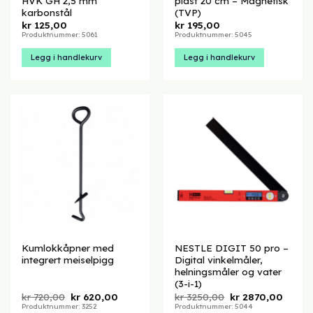
HVK GH 2,5 mm
plast 20 cm – Magnetisk
karbonstål
(TVP)
kr
125,00
kr
195,00
Produktnummer: 5061
Produktnummer: 5045
Legg i handlekurv
Legg i handlekurv
Kumlokkåpner med
NESTLE DIGIT 50 pro –
integrert meiselpigg
Digital vinkelmåler,
helningsmåler og vater
(3-i-1)
Opprinnelig
Nåværende
Opprinnelig
Nåvær
kr
720,00
kr
620,00
kr
3250,00
kr
2870,00
pris
pris
pris
pris
Produktnummer: 3252
Produktnummer: 5044