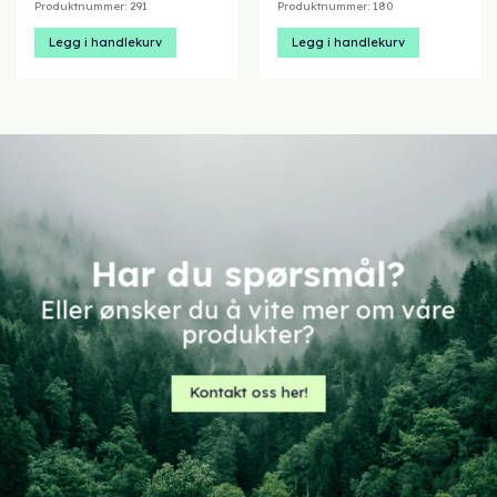
pris
pris
pris
pris
Produktnummer: 291
Produktnummer: 180
var:
er:
var:
er:
kr 1895,00.
kr 1400,00.
kr 399,00.
kr 275,00
Legg i handlekurv
Legg i handlekurv
Har du spørsmål?
Eller ønsker du å vite mer om våre
produkter?
Kontakt oss her!