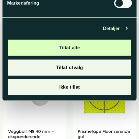
Markedsføring
Detaljer
Husk dette til jobben
Tillat alle
Tillat utvalg
Ikke tillat
Veggbolt M8 40 mm –
Prismetape Fluoriserende
ekspanderende
gul