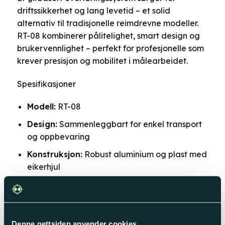
driftssikkerhet og lang levetid – et solid
alternativ til tradisjonelle reimdrevne modeller.
RT-08 kombinerer pålitelighet, smart design og
brukervennlighet – perfekt for profesjonelle som
krever presisjon og mobilitet i målearbeidet.
Spesifikasjoner
Modell:
RT-08
Design:
Sammenleggbart for enkel transport
og oppbevaring
Konstruksjon:
Robust aluminium og plast med
eikerhjul
Hjultype:
Eikerhjul
Hjuldiameter:
318,5 mm
Hjulomkrets:
1 m
Denne nettsiden anvender cookies