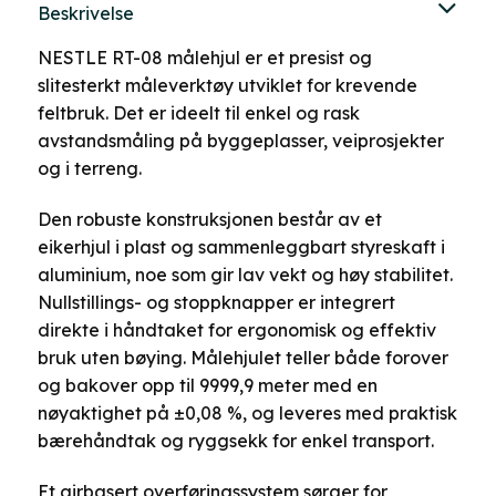
Alternativene
Beskrivelse
kan
velges
NESTLE RT-08 målehjul er et presist og
på
slitesterkt måleverktøy utviklet for krevende
produktsiden
feltbruk. Det er ideelt til enkel og rask
avstandsmåling på byggeplasser, veiprosjekter
og i terreng.
Den robuste konstruksjonen består av et
eikerhjul i plast og sammenleggbart styreskaft i
aluminium, noe som gir lav vekt og høy stabilitet.
Nullstillings- og stoppknapper er integrert
direkte i håndtaket for ergonomisk og effektiv
bruk uten bøying. Målehjulet teller både forover
og bakover opp til 9999,9 meter med en
nøyaktighet på ±0,08 %, og leveres med praktisk
bærehåndtak og ryggsekk for enkel transport.
Et girbasert overføringssystem sørger for