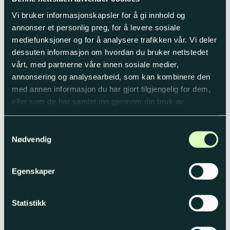
Vekt:
1,7 kg
Vi bruker informasjonskapsler for å gi innhold og
annonser et personlig preg, for å levere sosiale
Farge:
Svart / Rød
mediefunksjoner og for å analysere trafikken vår. Vi deler
Måleområde:
0–9999,9 m
dessuten informasjon om hvordan du bruker nettstedet
Oppløsning:
0,1 m
vårt, med partnerne våre innen sosiale medier,
annonsering og analysearbeid, som kan kombinere den
Toleranse:
< 0,08 %
med annen informasjon du har gjort tilgjengelig for dem,
Tellerfunksjon:
Teller forover og bakover
eller som de har samlet inn gjennom din bruk av
tjenestene deres.
Betjening:
Nullstilling og stoppknapp integrert
Samtykkevalg
i håndtaket
Nødvendig
Ergonomi:
Komfortabelt håndtak
Drift:
Presis og pålitelig girstangoverføring
Egenskaper
Transportlengde:
53 cm (sammenlagt)
Kvalitet:
Profesjonell kvalitet til gunstig pris
Statistikk
Inkludert i pris:
RT-08 målehjul og ryggsekk