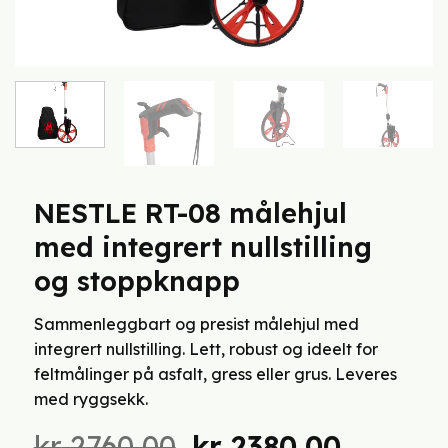
NESTLE RT-08 målehjul
med integrert nullstilling
og stoppknapp
Sammenleggbart og presist målehjul med
integrert nullstilling. Lett, robust og ideelt for
feltmålinger på asfalt, gress eller grus. Leveres
med ryggsekk.
Opprinnelig
Nåvær
kr
2760,00
kr
2380,00