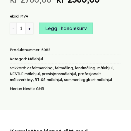
pris
pris
var:
er:
ekskl. MVA
kr 2760,00.
kr 2380
NESTLE RT-08 målehjul med integrert nullstilling og stoppknap
Legg i handlekurv
Produktnummer:
5082
Kategori:
Målehjul
Stikkord:
asfaltmerking
,
feltmåling
,
landmåling
,
målehjul
,
NESTLE målehjul
,
presisjonsmålehjul
,
profesjonelt
måleverktøy
,
RT-08 målehjul
,
sammenleggbart målehjul
Merke:
Nestle GMB