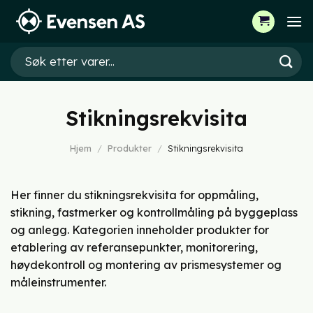
Skip
to
content
Søk
etter:
Stikningsrekvisita
Hjem
/
Produkter
/
Stikningsrekvisita
Her finner du stikningsrekvisita for oppmåling,
stikning, fastmerker og kontrollmåling på byggeplass
og anlegg. Kategorien inneholder produkter for
etablering av referansepunkter, monitorering,
høydekontroll og montering av prismesystemer og
måleinstrumenter.