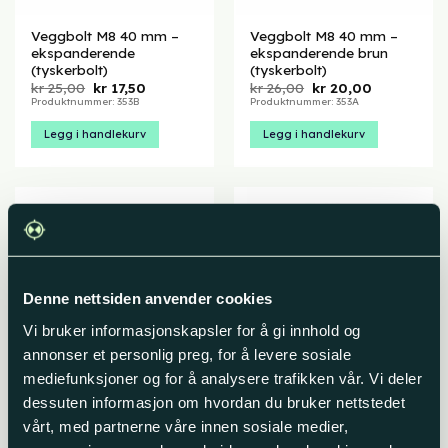
Veggbolt M8 40 mm –
Veggbolt M8 40 mm –
ekspanderende
ekspanderende brun
(tyskerbolt)
(tyskerbolt)
Opprinnelig
Nåværende
Opprinnelig
Nåværend
kr
25,00
kr
17,50
kr
26,00
kr
20,00
pris
pris
pris
pris
Produktnummer: 353B
Produktnummer: 353A
var:
er:
var:
er:
kr 25,00.
kr 17,50.
kr 26,00.
kr 20,00.
Legg i handlekurv
Legg i handlekurv
Denne nettsiden anvender cookies
Vi bruker informasjonskapsler for å gi innhold og
annonser et personlig preg, for å levere sosiale
mediefunksjoner og for å analysere trafikken vår. Vi deler
dessuten informasjon om hvordan du bruker nettstedet
Spesialbor for veggbolt
Unbrakonøkkel 4 mm
SDS-Plus Ø12/50 mm
med kulehode – for
vårt, med partnerne våre innen sosiale medier,
veggbolt