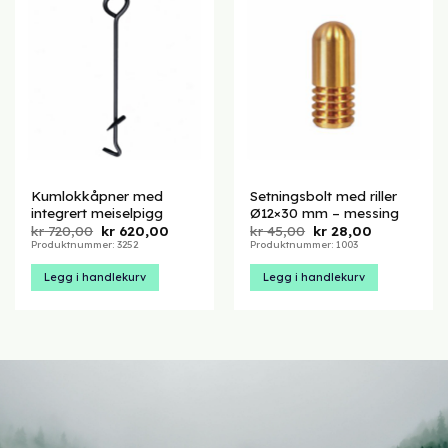
Kumlokkåpner med
Setningsbolt med riller
integrert meiselpigg
Ø12×30 mm – messing
Opprinnelig
Nåværende
Opprinnelig
Nåværend
kr
720,00
kr
620,00
kr
45,00
kr
28,00
pris
pris
pris
pris
Produktnummer: 3252
Produktnummer: 1003
var:
er:
var:
er:
kr 720,00.
kr 620,00.
kr 45,00.
kr 28,00.
Legg i handlekurv
Legg i handlekurv