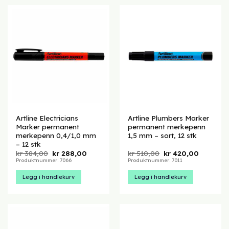
Artline Electricians
Artline Plumbers Marker
Marker permanent
permanent merkepenn
merkepenn 0,4/1,0 mm
1,5 mm – sort, 12 stk
– 12 stk
Opprinnelig
Nåværende
Opprinnelig
Nåvære
kr
384,00
kr
288,00
kr
510,00
kr
420,00
pris
pris
pris
pris
Produktnummer: 7066
Produktnummer: 7011
var:
er:
var:
er:
kr 384,00.
kr 288,00.
kr 510,00.
kr 420,00
Legg i handlekurv
Legg i handlekurv