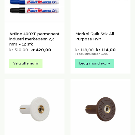
velges
velges
på
på
produktsiden
produktsiden
Artline 400XF permanent
Markal Quik Stik All
industri merkepenn 2,3
Purpose Hvit
mm – 12 stk
Opprinnelig
Nåværende
Opprinnelig
Nåværen
kr
510,00
kr
420,00
kr
148,00
kr
114,00
pris
pris
pris
pris
Produktnummer: 3015
var:
er:
var:
er:
kr 510,00.
kr 420,00.
kr 148,00.
kr 114,00.
Velg alternativ
Legg i handlekurv
Dette
produktet
har
flere
varianter.
Alternativene
kan
velges
på
produktsiden