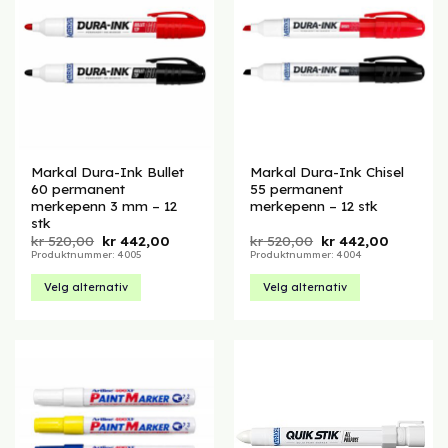
Markal Dura-Ink Bullet
Markal Dura-Ink Chisel
60 permanent
55 permanent
merkepenn 3 mm – 12
merkepenn – 12 stk
stk
Opprinnelig
Nåværende
Opprinnelig
Nåvære
kr
520,00
kr
442,00
kr
520,00
kr
442,00
pris
pris
pris
pris
Produktnummer: 4005
Produktnummer: 4004
var:
er:
var:
er:
kr 520,00.
kr 442,00.
kr 520,00.
kr 442,00
Velg alternativ
Velg alternativ
Dette
Dette
produktet
produktet
har
har
flere
flere
varianter.
varianter.
Alternativene
Alternativene
kan
kan