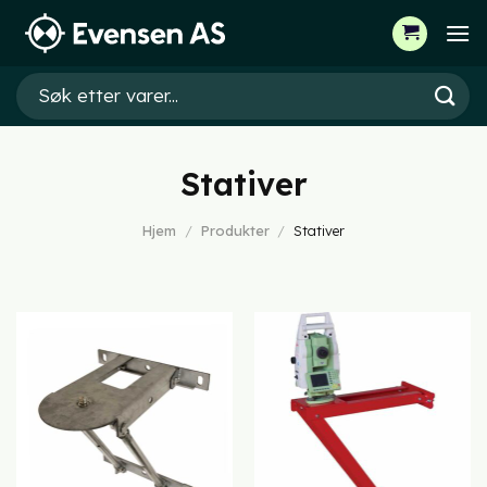
Skip
to
content
Søk
etter:
Stativer
Hjem
/
Produkter
/
Stativer