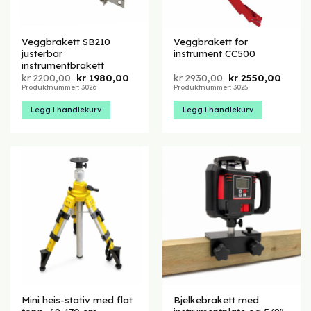
Veggbrakett SB210
Veggbrakett for
justerbar
instrument CC500
instrumentbrakett
Opprinnelig
Nåværende
Opprinnelig
Nåvær
kr
2200,00
kr
1980,00
kr
2930,00
kr
2550,00
pris
pris
pris
pris
Produktnummer: 3026
Produktnummer: 3025
var:
er:
var:
er:
kr 2200,00.
kr 1980,00.
kr 2930,00.
kr 255
Legg i handlekurv
Legg i handlekurv
Mini heis-stativ med flat
Bjelkebrakett med