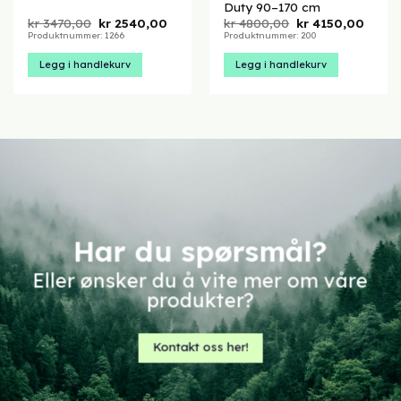
Duty 90–170 cm
Opprinnelig
Nåværende
Opprinnelig
Nåvæ
kr
3470,00
kr
2540,00
kr
4800,00
kr
4150,00
pris
pris
pris
pris
Produktnummer: 1266
Produktnummer: 200
var:
er:
var:
er:
kr 3470,00.
kr 2540,00.
kr 4800,00.
kr 415
Legg i handlekurv
Legg i handlekurv
Har du spørsmål?
Eller ønsker du å vite mer om våre
produkter?
Kontakt oss her!