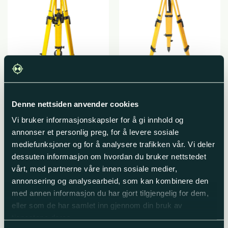
Glassfiberstativ Heavy
Tre­stativ Heavy Duty
Duty med klemme- og
med klemme- og skrulås
Denne nettsiden anvender cookies
skrulås
Vi bruker informasjonskapsler for å gi innhold og
Opprinnelig
Nåværende
Opprinnelig
Nåvæ
kr
7690,00
kr
6920,00
kr
4800,00
kr
4320,00
pris
pris
pris
pris
Produktnummer: 5500
Produktnummer: 5501
annonser et personlig preg, for å levere sosiale
var:
er:
var:
er:
kr 7690,00.
kr 6920,00.
kr 4800,00.
kr 432
mediefunksjoner og for å analysere trafikken vår. Vi deler
Legg i handlekurv
Legg i handlekurv
dessuten informasjon om hvordan du bruker nettstedet
vårt, med partnerne våre innen sosiale medier,
annonsering og analysearbeid, som kan kombinere den
med annen informasjon du har gjort tilgjengelig for dem,
eller som de har samlet inn gjennom din bruk av
tjenestene deres.