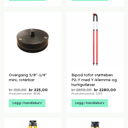
Overgang 5/8″-1/4″
Bipod tofot støtteben
mini, rotèrbar
P2-Y med Y-klemme og
hurtigutløser
Opprinnelig
Nåværende
Opprinnelig
Nåvæ
kr
310,00
kr
225,00
kr
2850,00
kr
2280,00
pris
pris
pris
pris
Produktnummer: 350B
Produktnummer: 5071
var:
er:
var:
er:
kr 310,00.
kr 225,00.
kr 2850,00.
kr 228
Legg i handlekurv
Legg i handlekurv