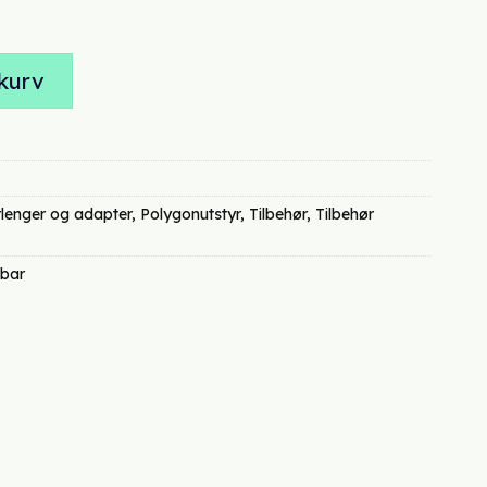
378,00.
oterbar antall
kurv
lenger og adapter
,
Polygonutstyr
,
Tilbehør
,
Tilbehør
rbar