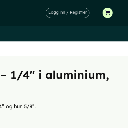
Logg inn / Registrer
– 1/4″ i aluminium,
” og hun 5/8”.
værende
s