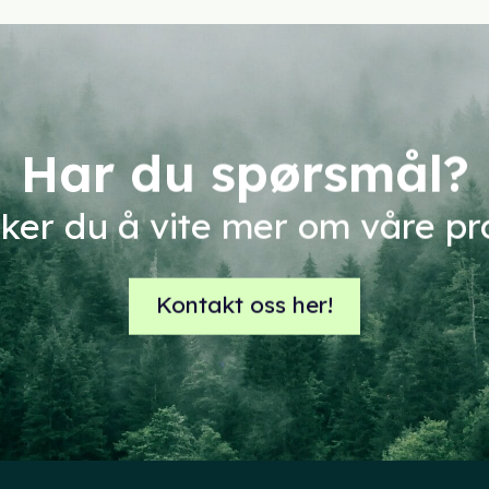
flere
flere
varianter.
varianter
Alternativene
Alternat
kan
kan
velges
velges
på
på
Har du spørsmål?
produktsiden
produkts
sker du å vite mer om våre p
Kontakt oss her!