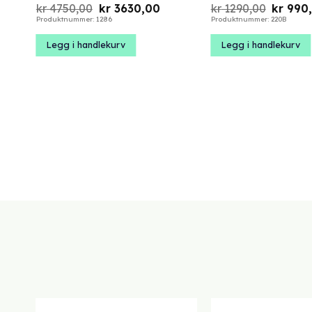
Opprinnelig
Nåværende
Opprinn
kr
4750,00
kr
3630,00
kr
1290,00
kr
990
pris
pris
pris
Produktnummer: 1286
Produktnummer: 220B
var:
er:
var:
kr 4750,00.
kr 3630,00.
kr 1290
Legg i handlekurv
Legg i handlekurv