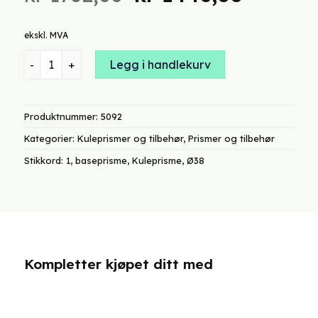
pris
pris
var:
er:
ekskl. MVA
kr 1732,00.
kr 1448
Kuleprisme 2.0 Ø1.5" (38.1 mm), polert rustfritt stål antall
Legg i handlekurv
Produktnummer:
5092
Kategorier:
Kuleprismer og tilbehør
,
Prismer og tilbehør
Stikkord:
1
,
baseprisme
,
Kuleprisme
,
Ø38
Kompletter kjøpet ditt med