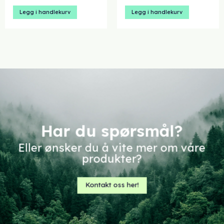
var:
er:
var:
er:
kr 7,14.
kr 5,00.
kr 196,00.
kr 147,00.
Legg i handlekurv
Legg i handlekurv
Har du spørsmål?
Eller ønsker du å vite mer om våre
produkter?
Kontakt oss her!