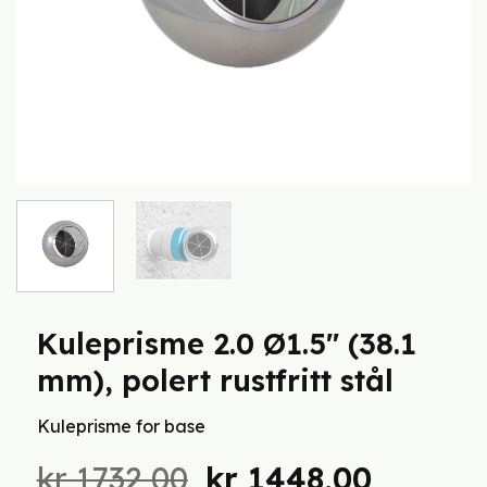
Kuleprisme 2.0 Ø1.5″ (38.1
mm), polert rustfritt stål
Kuleprisme for base
Opprinnelig
Nåvær
kr
1732,00
kr
1448,00