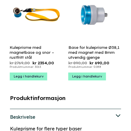
Kuleprisme med
Base for kuleprisme Ø38,1
magnetbase og snor –
med magnet med 8mm
rustfritt stål
utvendig gjenge
Opprinnelig
Nåværende
Opprinnelig
Nåværend
kr
2769,00
kr
2354,00
kr
890,00
kr
690,00
pris
pris
pris
pris
Produktnummer: 3013
Produktnummer: 5088
var:
er:
var:
er:
kr 2769,00.
kr 2354,00.
kr 890,00.
kr 690,00.
Legg i handlekurv
Legg i handlekurv
Produktinformasjon
Beskrivelse
Kuleprisme for flere typer baser