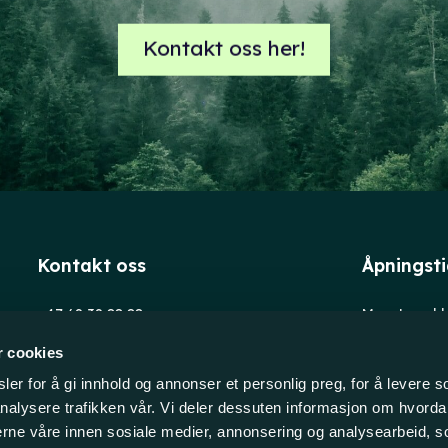
Kontakt oss her!
Kontakt oss
Åpningst
+47 69 39 88 88
Man-tors: kl
post@evensen-as.no
Fredag: kl. 
r cookies
Org.nr: 930193135
Trykkerivei
er for å gi innhold og annonser et personlig preg, for å levere s
1653 Selleb
nalysere trafikken vår. Vi deler dessuten informasjon om hvorda
NORGE
nerne våre innen sosiale medier, annonsering og analysearbeid, 