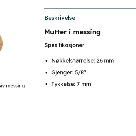
Beskrivelse
Mutter i messing
Spesifikasjoner:
Nøkkelstørrelse: 26 mm
Gjenger: 5/8″
Tykkelse: 7 mm
siv messing
ig
Nåværende
pris
r:
kr 66,00.