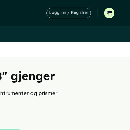
Logg inn / Registrer
″ gjenger
 intrumenter og prismer
rende
00.