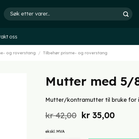
Søk
etter:
akt oss
me- og roverstang
/
Tilbehør prisme- og roverstang
Mutter med 5/8
Mutter/kontramutter til bruke for
Opprinnelig
Nåvæ
kr
42,00
kr
35,00
pris
pris
var:
er:
ekskl. MVA
kr 42,00.
kr 35,