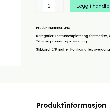
Mutter med 5/8" gjenger antall
Legg i handle
Produktnummer:
348
Kategorier:
Instrumentplater og fastmerker
,
Tilbehør prisme- og roverstang
Stikkord:
5/8 mutter
,
kontramutter
,
overgang
Produktinformasjon