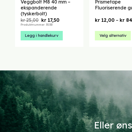
Veggbolt M8 40 mm –
Prismetape
ekspanderende
Fluoriserende g
(tyskerbolt)
Opprinnelig
Nåværende
kr
25,00
kr
17,50
kr
12,00
–
kr
84
pris
pris
Produktnummer: 353B
var:
er:
kr 25,00.
kr 17,50.
Legg i handlekurv
Velg alternativ
Dette
produktet
har
flere
varianter.
Alternativene
kan
velges
på
produktsiden
Eller øn