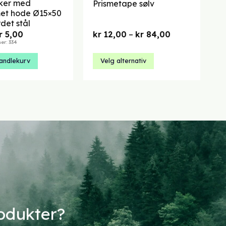
iker med
Prismetape sølv
met hode Ø15×50
det stål
pprinnelig
Nåværende
Prisområde:
r
5,00
kr
12,00
–
kr
84,00
ris
pris
kr 12,00
r: 334
ar:
er:
til
 7,14.
kr 5,00.
kr 84,00
andlekurv
Velg alternativ
Dette
produktet
har
flere
varianter.
Alternativene
kan
velges
på
produktsiden
rodukter?