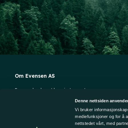
Om Evensen AS
Evensen har levert laserinstrumenter og
oppmålingsutstyr til bedriftskunder på det norske
Denne nettsiden anvende
markedet siden 1996. Vi holder til fem minutters
Vi bruker informasjonskapsl
biltur fra Fredrikstad sentrum. Personlig service og
mediefunksjoner og for å a
raske leveranser er vårt fokus - velkommen til å
nettstedet vårt, med part
handle hos oss!