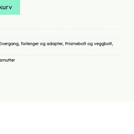
kurv
Overgang, forlenger og adapter
,
Prismebolt og veggbolt
,
smutter