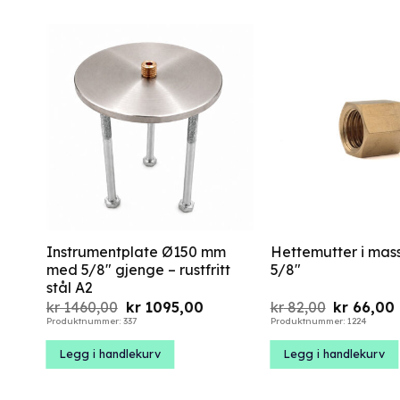
Instrumentplate Ø150 mm
Hettemutter i mas
med 5/8″ gjenge – rustfritt
5/8″
stål A2
Opprinnelig
Nåværende
Opprinnel
kr
1460,00
kr
1095,00
kr
82,00
kr
66,00
pris
pris
pris
Produktnummer: 337
Produktnummer: 1224
var:
er:
var:
e
kr 1460,00.
kr 1095,00.
kr 82,00.
Legg i handlekurv
Legg i handlekurv