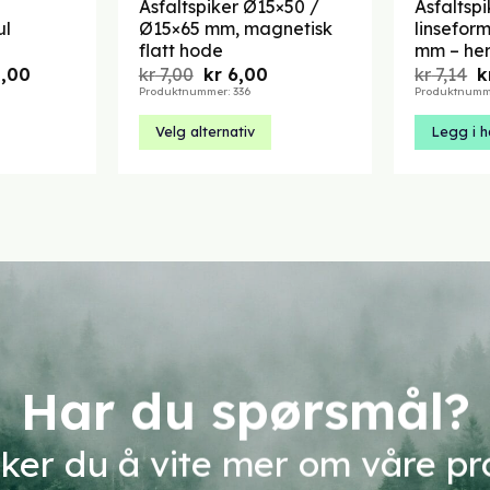
Asfaltspiker Ø15×50 /
Asfaltsp
ul
Ø15×65 mm, magnetisk
linsefor
flatt hode
mm – her
Prisområde:
Opprinnelig
Nåværende
O
,00
kr
7,00
kr
6,00
kr
7,14
k
kr 12,00
pris
pris
p
Produktnummer: 336
Produktnumme
til
var:
er:
v
kr 84,00
kr 7,00.
kr 6,00.
kr
Velg alternativ
Legg i h
Dette
produktet
har
flere
varianter.
Alternativene
kan
velges
på
Har du spørsmål?
produktsiden
sker du å vite mer om våre p