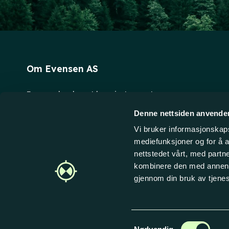
Om Evensen AS
Evensen har levert laserinstrumenter og
oppmålingsutstyr til bedriftskunder på det norske
Denne nettsiden anvende
markedet siden 1996. Vi holder til fem minutters
Vi bruker informasjonskapsl
biltur fra Fredrikstad sentrum. Personlig service og
mediefunksjoner og for å a
raske leveranser er vårt fokus - velkommen til å
nettstedet vårt, med part
handle hos oss!
kombinere den med annen in
gjennom din bruk av tjene
© 2026 Evensen AS
Samtykkevalg