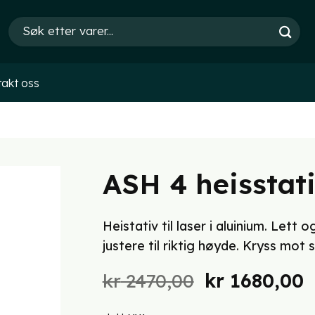
Søk
etter:
akt oss
ASH 4 heisstat
Heistativ til laser i aluinium. Lett
justere til riktig høyde. Kryss mot 
Opprinnelig
N
kr
2470,00
kr
1680,00
pris
p