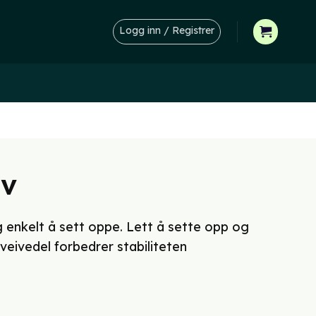
Logg inn / Registrer
iv
 og enkelt å sett oppe. Lett å sette opp og
sveivedel forbedrer stabiliteten
åværende
ris