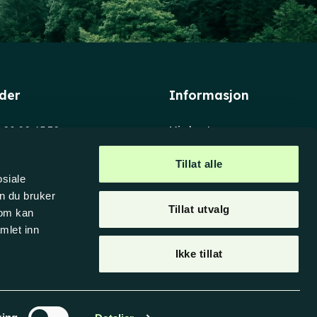
ider
Informasjon
. 08.00-15.30
Min konto
08.00-15.00
Salgs- og
leveringsbetingelser
Tillat alle
en 8
osiale
akk
n du bruker
Tillat utvalg
som kan
mlet inn
Ikke tillat
Personvern