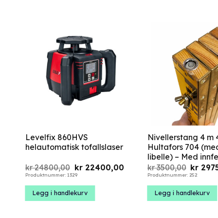
Levelfix 860HVS
Nivellerstang 4 m 
helautomatisk tofallslaser
Hultafors 704 (me
libelle) – Med innfel
Opprinnelig
Nåværende
Opprinn
kr
24800,00
kr
22400,00
kr
3500,00
kr
297
pris
pris
pris
Produktnummer: 1329
Produktnummer: 252
var:
er:
var:
kr 24800,00.
kr 22400,00.
kr 3500
Legg i handlekurv
Legg i handlekurv