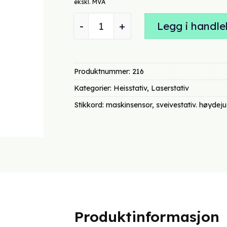
var:
e
ekskl. MVA
kr 2470,00.
k
ASH 4 heisstativ antall
Legg i handle
Produktnummer:
216
Kategorier:
Heisstativ
,
Laserstativ
Stikkord:
maskinsensor
,
sveivestativ. høydeju
Produktinformasjon