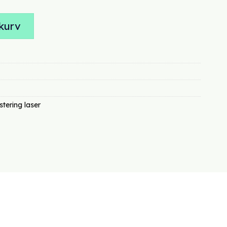
r:
r 1680,00.
kurv
stering laser