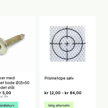
iker med
Prismetape sølv
met hode Ø15×50
det stål
pprinnelig
Nåværende
Prisområde:
r
5,00
kr
12,00
–
kr
84,00
ris
pris
kr 12,00
r: 334
ar:
er:
til
 7,14.
kr 5,00.
kr 84,00
andlekurv
Velg alternativ