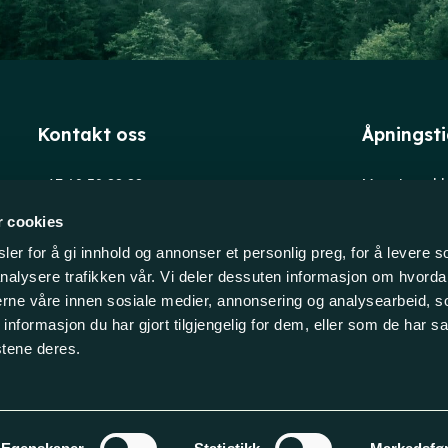
Kontakt oss
Åpningst
+47 69 39 88 88
Man-tors: kl
post@evensen-as.no
Fredag: kl. 
r cookies
Org.nr: 930193135
Trykkerivei
er for å gi innhold og annonser et personlig preg, for å levere s
1653 Selleb
nalysere trafikken vår. Vi deler dessuten informasjon om hvorda
NORGE
nerne våre innen sosiale medier, annonsering og analysearbeid, 
formasjon du har gjort tilgjengelig for dem, eller som de har sa
stene deres.