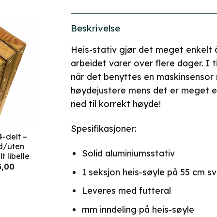
Beskrivelse
Heis-stativ gjør det meget enkelt
arbeidet varer over flere dager. I 
når det benyttes en maskinsensor
høydejustere mens det er meget en
ned til korrekt høyde!
Spesifikasjoner:
4-delt –
d/uten
Solid aluminiumsstativ
t libelle
elig
Nåværende
5,00
1 seksjon heis-søyle på 55 cm s
pris
er:
,00.
kr 2975,00.
Leveres med futteral
mm inndeling på heis-søyle