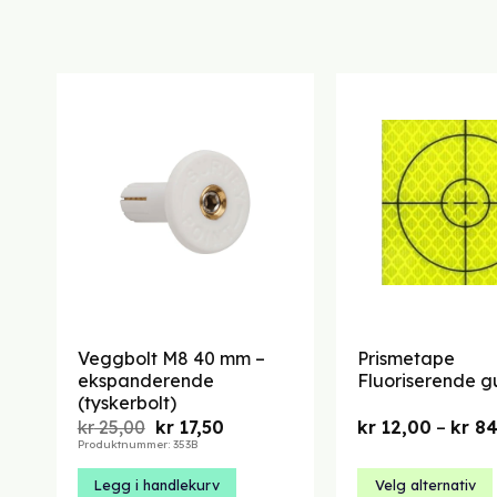
Veggbolt M8 40 mm –
Prismetape
ekspanderende
Fluoriserende g
(tyskerbolt)
Opprinnelig
Nåværende
kr
25,00
kr
17,50
kr
12,00
–
kr
84
pris
pris
Produktnummer: 353B
var:
er:
kr 25,00.
kr 17,50.
Legg i handlekurv
Velg alternativ