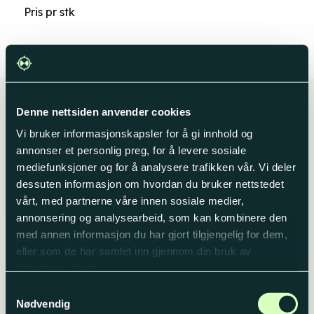
Pris pr stk
Denne nettsiden anvender cookies
Husk dette til jobben
Vi bruker informasjonskapsler for å gi innhold og
annonser et personlig preg, for å levere sosiale
mediefunksjoner og for å analysere trafikken vår. Vi deler
dessuten informasjon om hvordan du bruker nettstedet
vårt, med partnerne våre innen sosiale medier,
annonsering og analysearbeid, som kan kombinere den
med annen informasjon du har gjort tilgjengelig for dem,
eller som de har samlet inn gjennom din bruk av
tjenestene deres.
Samtykkevalg
Nødvendig