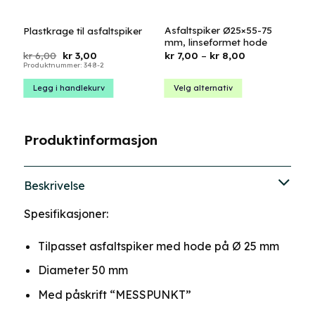
Asfaltspiker Ø25×55-75
Plastkrage til asfaltspiker
mm, linseformet hode
Opprinnelig
Nåværende
Prisområde:
kr
6,00
kr
3,00
kr
7,00
–
kr
8,00
pris
pris
kr 7,00
Produktnummer: 348-2
var:
er:
til
kr 6,00.
kr 3,00.
kr 8,00
Legg i handlekurv
Velg alternativ
Dette
produktet
har
Produktinformasjon
flere
varianter.
Alternativene
Beskrivelse
kan
velges
Spesifikasjoner:
på
produktsiden
Tilpasset asfaltspiker med hode på Ø 25 mm
Diameter 50 mm
Med påskrift “MESSPUNKT”