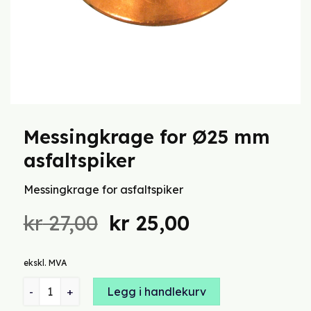
Messingkrage for Ø25 mm
asfaltspiker
Messingkrage for asfaltspiker
Opprinnelig
Nåværende
kr
27,00
kr
25,00
pris
pris
var:
er:
ekskl. MVA
kr 27,00.
kr 25,00.
Messingkrage for Ø25 mm asfaltspiker antall
Legg i handlekurv