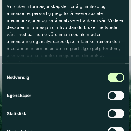
Mitzu RR700 roterende
GeoMax Zone 40H
Vi bruker informasjonskapsler for å gi innhold og
helautomatisk planlaser
annonser et personlig preg, for å levere sosiale
kr
5600,00
–
kr
16568,00
Prisområde:
Opprinnelig
Nåværende
kr
8200,00
kr
15800,00
mediefunksjoner og for å analysere trafikken vår. Vi deler
kr 5600,00
pris
pris
Produktnummer: 120
til
var:
er:
dessuten informasjon om hvordan du bruker nettstedet
kr 8200,00
kr 16568,00.
kr 15800,00.
Velg alternativ
Les mer
vårt, med partnerne våre innen sosiale medier,
Dette
annonsering og analysearbeid, som kan kombinere den
produktet
med annen informasjon du har gjort tilgjengelig for dem,
har
eller som de har samlet inn gjennom din bruk av
flere
tjenestene deres.
varianter.
Alternativene
Samtykkevalg
kan
Nødvendig
velges
på
Har du spørsmål?
produktsiden
Egenskaper
Eller ønsker du å vite mer om våre
produkter?
Statistikk
Kontakt oss her!