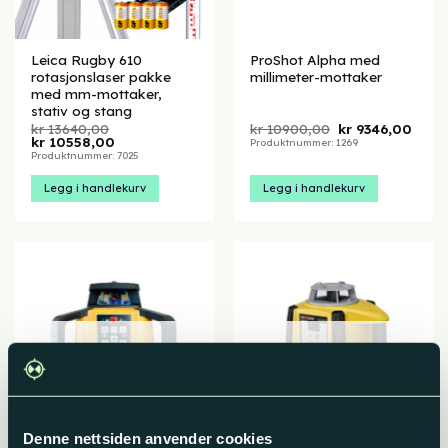
Leica Rugby 610
ProShot Alpha med
rotasjonslaser pakke
millimeter-mottaker
med mm-mottaker,
stativ og stang
Opprinnelig
Nåvæ
kr
13640,00
kr
10900,00
kr
9346,00
Opprinnelig
Nåværende
pris
pris
kr
10558,00
Produktnummer: 1269
pris
pris
var:
er:
Produktnummer: 7025
var:
er:
kr 10900,00.
kr 93
kr 13640,00.
kr 10558,00.
Legg i handlekurv
Legg i handlekurv
UTSOLGT
UTSOLGT
Denne nettsiden anvender cookies