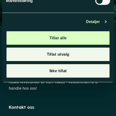
Markedsføring
Detaljer
Tillat alle
Om Evensen AS
Tillat utvalg
Evensen har levert laserinstrumenter og
oppmålingsutstyr til bedriftskunder på det norske
markedet siden 1996. Vi holder til fem minutters
Ikke tillat
biltur fra Fredrikstad sentrum. Personlig service og
raske leveranser er vårt fokus - velkommen til å
handle hos oss!
Kontakt oss