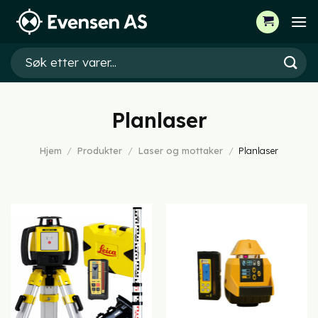
Skip
to
content
Søk
etter:
Planlaser
Hjem
/
Produkter
/
Laser og mottaker
/
Planlaser